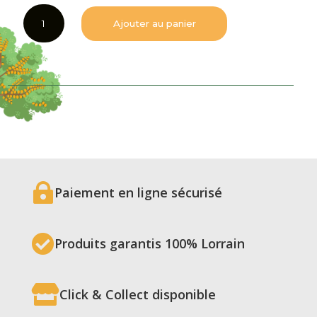
quantité
Ajouter au panier
de
Vinaigre
bio
à
l'ail
des
ours
flacon
de
25

cl
Paiement en ligne sécurisé

Produits garantis 100% Lorrain

Click & Collect disponible