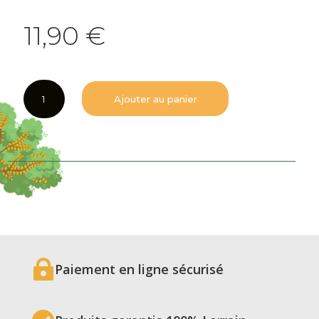
11,90
€
quantité
Ajouter au panier
de
Vins
Sûrmuris
75
cl
DOMAINE
DE
LA
GOULOTTE

Paiement en ligne sécurisé