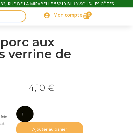
32, RUE DE LA MIRABELLE 55210 BILLY-SOUS-LES CÔTES
0
Mon compte

 porc aux
 verrine de
4,10
€
quantité
de
 foie
Terrine
ait,
de
Ajouter au panier