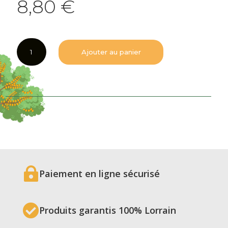
8,80
€
quantité
Ajouter au panier
de
Sauté
de
porc
au
Brie
de
Meaux
verrine
de

400
Paiement en ligne sécurisé
g

Produits garantis 100% Lorrain