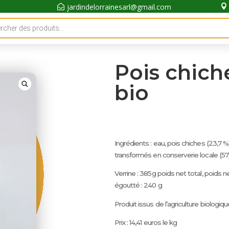
jardindelorrainesarl@gmail.com


Pois chich
bio
Ingrédients : eau, pois chiches (23,7 %),
transformés en conserverie locale (57
Verrine : 385g poids net total, poids n
égoutté : 240 g
Produit issus de l’agriculture biologiqu
Prix : 14,41 euros le kg