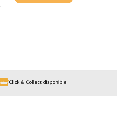
au
e
naturel
bio

Click & Collect disponible