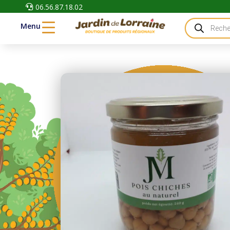
06.56.87.18.02

Recherche
Menu
de
produits