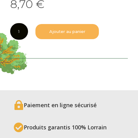
8,70
€
quantité
Ajouter au panier
de
Moutarde
au
safran
des
Côtes
de
Meuse
verrine
de

110
Paiement en ligne sécurisé
g

Produits garantis 100% Lorrain