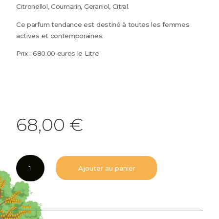
Citronellol, Coumarin, Geraniol, Citral.
Ce parfum tendance est destiné à toutes les femmes
actives et contemporaines.
Prix : 680.00 euros le Litre
68,00
€
quantité
Ajouter au panier
de
L'Or
du
Verger
Femme