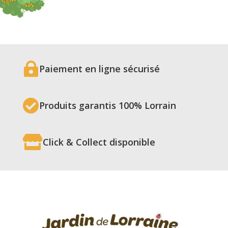
n°2
flacon
deuxième
fleur
100

ml
Paiement en ligne sécurisé

Produits garantis 100% Lorrain

Click & Collect disponible