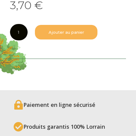
3,70
€
quantité
Ajouter au panier
de
Eau
de
vie
de
Poire
Williams
3
cl
avec

une
Paiement en ligne sécurisé
étiquette
en

étain
Produits garantis 100% Lorrain