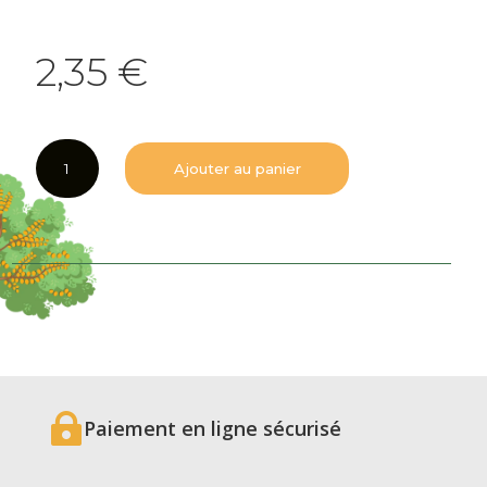
2,35
€
quantité
Ajouter au panier
de
Eau
de
vie
de
Mirabelle
de
Lorraine
AOC
3

cl
Paiement en ligne sécurisé
avec
une