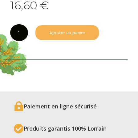
16,60
€
quantité
Ajouter au panier
de
Eau
de
vie
de
Cerise
Griotte
35
cl

Paiement en ligne sécurisé

Produits garantis 100% Lorrain