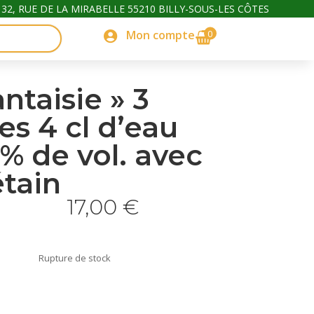
32, RUE DE LA MIRABELLE 55210 BILLY-SOUS-LES CÔTES
0
Mon compte

antaisie » 3
s 4 cl d’eau
5% de vol. avec
étain
17,00
€
Rupture de stock