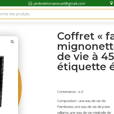
jardindelorrainesarl@gmail.com


Coffret « f
mignonette
de vie à 4
étiquette 
Contenance : 4 cl
Composition : une eau de vie de
Framboise, une eau de vie de poire
williams, une eau de vie mirabelle de