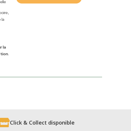
elle
crème
+
poire,
vin
 la
+
terrine
r la
tion
.

Click & Collect disponible