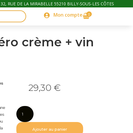
32, RUE DE LA MIRABELLE 55210 BILLY-SOUS-LES CÔTES
0
Mon compte

éro crème + vin
es
29,30
€
une
quantité
tes
de
ou
Coffret
la
Apéro
Ajouter au panier