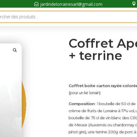
jardindelorrainesarl@gmail.com


Coffret Ap
+ terrine
Coffret boite carton rayée
coloré
(pour un kir lorrain)
Composition
: 1 bouteille de 50 cl de
crème de fruits de Lorraine à 17% vol, 
bouteille de 75 cl de vin blanc des Cô
de Meuse (Auxerrois ou chardonnay 
pinot gris), une terrine 200g de porc à 